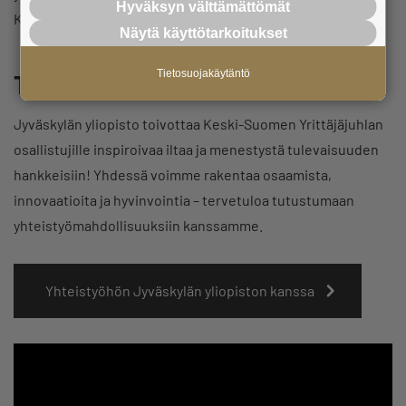
Hyväksyn välttämättömät
Keski-Suomen elinvoimaa.
Näytä käyttötarkoitukset
Tietosuojakäytäntö
Tervehdys yrittäjille
Jyväskylän yliopisto toivottaa Keski-Suomen Yrittäjäjuhlan
osallistujille inspiroivaa iltaa ja menestystä tulevaisuuden
hankkeisiin! Yhdessä voimme rakentaa osaamista,
innovaatioita ja hyvinvointia – tervetuloa tutustumaan
yhteistyömahdollisuuksiin kanssamme.
Yhteistyöhön Jyväskylän yliopiston kanssa