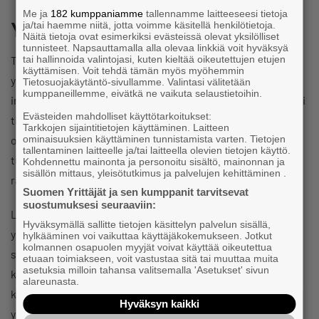
Me ja
182 kumppaniamme
tallennamme laitteeseesi tietoja
Yritysyhteistyö ja TKI-toiminta
ja/tai haemme niitä, jotta voimme käsitellä henkilötietoja.
Näitä tietoja ovat esimerkiksi evästeissä olevat yksilölliset
tunnisteet. Napsauttamalla alla olevaa linkkiä voit hyväksyä
tai hallinnoida valintojasi, kuten kieltää oikeutettujen etujen
Tarjoamme yrityksille ja organisaatioille monipuolisia
käyttämisen. Voit tehdä tämän myös myöhemmin
yhteistyömahdollisuuksia tutkimus-, kehitys- ja
Tietosuojakäytäntö-sivullamme. Valintasi välitetään
kumppaneillemme, eivätkä ne vaikuta selaustietoihin.
innovaatiotoiminnassa. Yhteistyö voi tarkoittaa esimerkiksi
Evästeiden mahdolliset käyttötarkoitukset:
tilaustutkimuksia, yhteisiä kehityshankkeita,
Tarkkojen sijaintitietojen käyttäminen. Laitteen
ominaisuuksien käyttäminen tunnistamista varten. Tietojen
opiskelijaprojekteja tai räätälöityjä koulutuksia. Yliopiston
tallentaminen laitteelle ja/tai laitteella olevien tietojen käyttö.
tutkimus- ja innovaatiopalvelut tukevat yrityksiä uusien
Kohdennettu mainonta ja personoitu sisältö, mainonnan ja
sisällön mittaus, yleisötutkimus ja palvelujen kehittäminen .
ratkaisujen kehittämisessä ja kansainvälistymisessä.
Suomen Yrittäjät ja sen kumppanit tarvitsevat
suostumuksesi seuraaviin:
Lisäksi Jyväskylän yliopisto toimii aktiivisesti yhdessä
Hyväksymällä sallitte tietojen käsittelyn palvelun sisällä,
yrityshautomo Yritystehtaan ja yliopiston perustaman
hylkääminen voi vaikuttaa käyttäjäkokemukseen. Jotkut
kolmannen osapuolen myyjät voivat käyttää oikeutettua
sijoitusyhtiön Unifund VC:n kanssa, jotka auttavat
etuaan toimiakseen, voit vastustaa sitä tai muuttaa muita
asetuksia milloin tahansa valitsemalla 'Asetukset' sivun
kaupallistamaan tutkimustuloksia ja tukevat lupaavia
alareunasta.
kasvuyrityksiä. Tavoitteena on yhdistää huippututkimus ja
Hyväksyn kaikki
yritysten tarpeet, luoda uusia innovaatioita ja vahvistaa