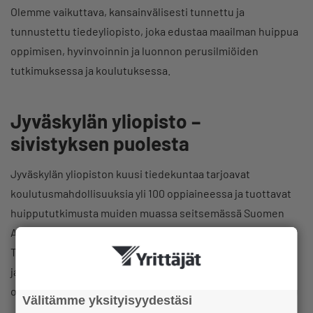
Olemme vaikuttava, kansainvälisesti tunnettu ja
tunnustettu tiedeyliopisto, joka edustaa maailman huippua
oppimisen, hyvinvoinnin ja luonnon perusilmiöiden
tutkimuksessa ja koulutuksessa.
Jyväskylän yliopisto –
sivistyksen puolesta
Jyväskylän yliopiston kuusi tiedekuntaa tarjoavat
koulutusmahdollisuuksia yli 100 oppiaineessa ja tuottavat
huippututkimusta muiden muassa seitsemässä Suomen
Akatemian nimeämässä tutkimuksen huippuyksikössä.
Teemme tiivistä yhteistyötä yritysten ja yhteisöjen kanssa,
ja edistämme kestävää liiketoimintaa, innovaatioita ja
osaamista muuttuvassa maailmassa.
Välitämme yksityisyydestäsi