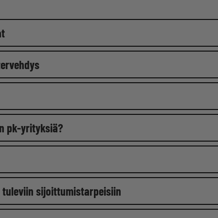
at
tervehdys
n pk-yrityksiä?
uleviin sijoittumistarpeisiin