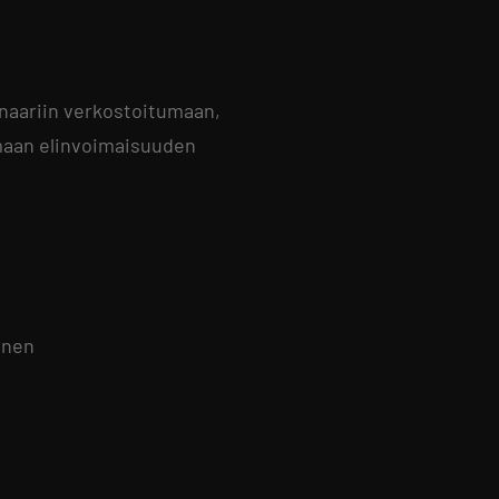
inaariin verkostoitumaan,
maan elinvoimaisuuden
inen