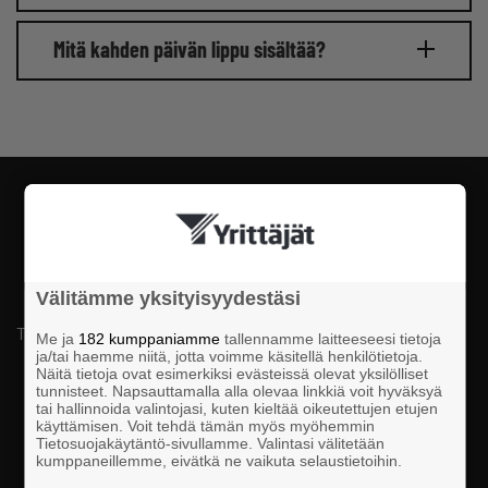
Mitä kahden päivän lippu sisältää?
ESIINTYJÄT
Välitämme yksityisyydestäsi
TULOSSA
Me ja
182 kumppaniamme
tallennamme laitteeseesi tietoja
ja/tai haemme niitä, jotta voimme käsitellä henkilötietoja.
Näitä tietoja ovat esimerkiksi evästeissä olevat yksilölliset
tunnisteet. Napsauttamalla alla olevaa linkkiä voit hyväksyä
tai hallinnoida valintojasi, kuten kieltää oikeutettujen etujen
käyttämisen. Voit tehdä tämän myös myöhemmin
Tietosuojakäytäntö-sivullamme. Valintasi välitetään
kumppaneillemme, eivätkä ne vaikuta selaustietoihin.