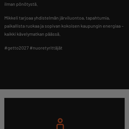
ilman pönötystä.
Mikkeli tarjoaa yhdistelmän järviluontoa, tapahtumia,
paikallista ruokaa ja sopivan kokoisen kaupungin energiaa –
kaikki kävelymatkan päässä.
#getto2027 #nuoretyrittäjät