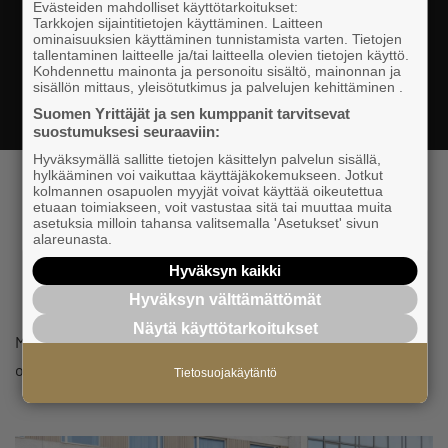
Evästeiden mahdolliset käyttötarkoitukset:
Tarkkojen sijaintitietojen käyttäminen. Laitteen
ominaisuuksien käyttäminen tunnistamista varten. Tietojen
tallentaminen laitteelle ja/tai laitteella olevien tietojen käyttö.
Kohdennettu mainonta ja personoitu sisältö, mainonnan ja
sisällön mittaus, yleisötutkimus ja palvelujen kehittäminen .
Suomen Yrittäjät ja sen kumppanit tarvitsevat
suostumuksesi seuraaviin:
Hyväksymällä sallitte tietojen käsittelyn palvelun sisällä,
hylkääminen voi vaikuttaa käyttäjäkokemukseen. Jotkut
kolmannen osapuolen myyjät voivat käyttää oikeutettua
etuaan toimiakseen, voit vastustaa sitä tai muuttaa muita
asetuksia milloin tahansa valitsemalla 'Asetukset' sivun
alareunasta.
Hyväksyn kaikki
MAJOITUS
Hyväksyn välttämättömät
Näytä käyttötarkoitukset
Muistathan varata majoituksen erikseen, se ei sisälly
ostamaasi lippuun.
Tietosuojakäytäntö