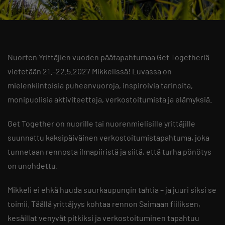
Nuorten Yrittäjien vuoden päätapahtumaa Get Togetheriä
vietetään 21.–22.5.2027 Mikkelissä! Luvassa on
mielenkiintoisia puheenvuoroja, inspiroivia tarinoita,
monipuolisia aktiviteetteja, verkostoitumista ja elämyksiä.
Get Together on nuorille tai nuorenmielisille yrittäjille
suunnattu kaksipäiväinen verkostoitumistapahtuma, joka
tunnetaan rennosta ilmapiiristä ja siitä, että turha pönötys
on unohdettu.
Mikkeli ei ehkä huuda suurkaupungin tahtia – ja juuri siksi se
toimii. Täällä yrittäjyys kohtaa rennon Saimaan fiiliksen,
kesäillat venyvät pitkiksi ja verkostoituminen tapahtuu