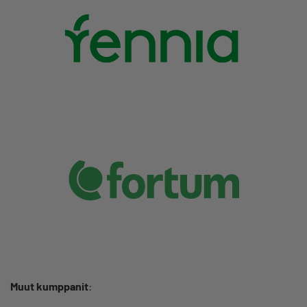
Muut kumppanit
: