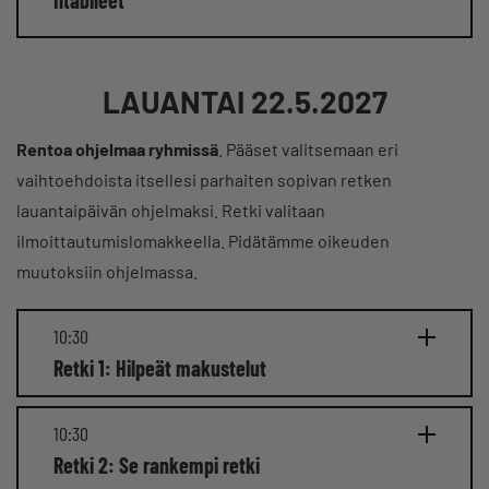
LAUANTAI 22.5.2027
Rentoa ohjelmaa ryhmissä
. Pääset valitsemaan eri
vaihtoehdoista itsellesi parhaiten sopivan retken
lauantaipäivän ohjelmaksi. Retki valitaan
ilmoittautumislomakkeella. Pidätämme oikeuden
muutoksiin ohjelmassa.
10:30
Retki 1: Hilpeät makustelut
10:30
Retki 2: Se rankempi retki