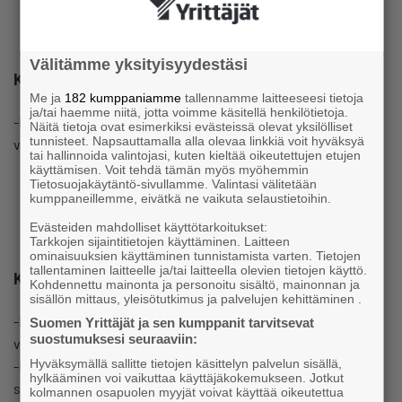
Välitämme yksityisyydestäsi
Karjalove-sertifikaatin myöntäminen
Me ja
182 kumppaniamme
tallennamme laitteeseesi tietoja
ja/tai haemme niitä, jotta voimme käsitellä henkilötietoja.
-Karjalove-merkkitoimikunta kokoontuu kahden viikon
Näitä tietoja ovat esimerkiksi evästeissä olevat yksilölliset
tunnisteet. Napsauttamalla alla olevaa linkkiä voit hyväksyä
välein käsittelemään hakemukset
tai hallinnoida valintojasi, kuten kieltää oikeutettujen etujen
käyttämisen. Voit tehdä tämän myös myöhemmin
Tietosuojakäytäntö-sivullamme. Valintasi välitetään
kumppaneillemme, eivätkä ne vaikuta selaustietoihin.
Evästeiden mahdolliset käyttötarkoitukset:
Tarkkojen sijaintitietojen käyttäminen. Laitteen
ominaisuuksien käyttäminen tunnistamista varten. Tietojen
tallentaminen laitteelle ja/tai laitteella olevien tietojen käyttö.
Karjalove-verkostoon liittyvä yritys saa käyttöönsä
Kohdennettu mainonta ja personoitu sisältö, mainonnan ja
sisällön mittaus, yleisötutkimus ja palvelujen kehittäminen .
-Karjalove-materiaalit (logo, teippausmateriaalit, t-paita ja
Suomen Yrittäjät ja sen kumppanit tarvitsevat
suostumuksesi seuraaviin:
vaihtuvat kampanjamateriaalit)
Hyväksymällä sallitte tietojen käsittelyn palvelun sisällä,
-Näkyvyyden verkkosivuilla, sosiaalisessa mediassa,
hylkääminen voi vaikuttaa käyttäjäkokemukseen. Jotkut
sanomalehdissä ja tapahtumissa
kolmannen osapuolen myyjät voivat käyttää oikeutettua