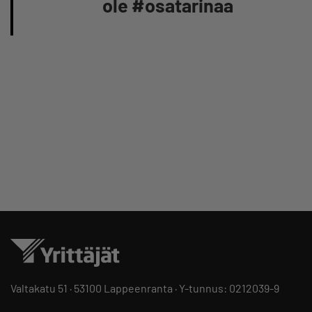
ole #osatarinaa
Valtakatu 51 · 53100 Lappeenranta · Y-tunnus: 0212039-9