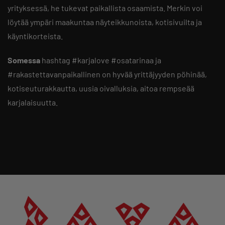
yrityksessä, he tukevat paikallista osaamista. Merkin voi
löytää ympäri maakuntaa näyteikkunoista, kotisivuilta ja
käyntikorteista.
Somessa
hashtag #karjalove #osatarinaa ja
#rakastettavanpaikallinen on hyvää yrittäjyyden pöhinää,
kotiseuturakkautta, uusia oivalluksia, aitoa rempseää
karjalaisuutta.