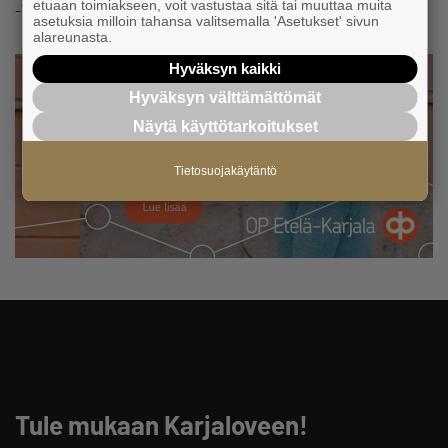
etuaan toimiakseen, voit vastustaa sitä tai muuttaa muita
-Yrittäjäyhteisön tuen
asetuksia milloin tahansa valitsemalla 'Asetukset' sivun
alareunasta.
Hyväksyn kaikki
Hyväksyn välttämättömät
Näytä käyttötarkoitukset
Tietosuojakäytäntö
Tule mukaan Karjaloveen!