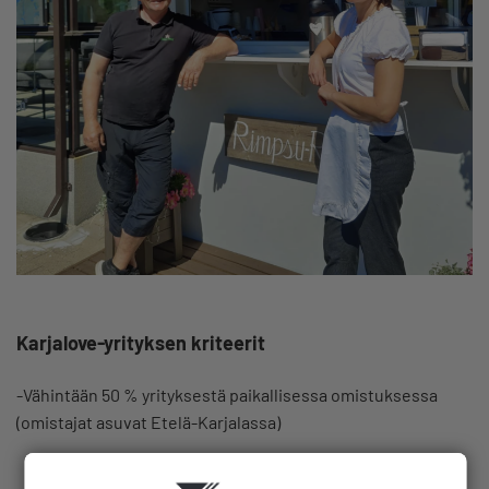
Karjalove-yrityksen kriteerit
-Vähintään 50 % yrityksestä paikallisessa omistuksessa
(omistajat asuvat Etelä-Karjalassa)