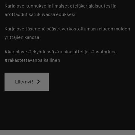
Karjalove-tunnuksella ilmaiset eteläkarjalaisuutesi ja
erottaudut katukuvassa eduksesi.
Karjalove-jäsenenä pääset verkostoitumaan alueen muiden
yrittäjien kanssa.
#karjalove #ekyhdessä #uusinajattelijat #osatarinaa
#rakastettavanpaikallinen
Liity nyt!