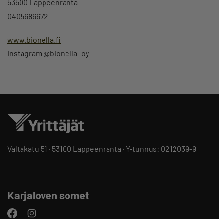
53500 Lappeenranta
0405686672
www.bionella.fi
Instagram @bionella_oy
Valtakatu 51 · 53100 Lappeenranta · Y-tunnus: 0212039-9
Karjaloven somet