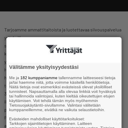
Tarjoamme ammattitaitoista ja luotettavaa siivouspalvelua
yrityksille
sekä yksityisille talouksille. Tuotamme myös hoiva- ja
kotipalvelua
yksityisasiakkaille ja toimimme Etelä-Karjalan
Välitämme yksityisyydestäsi
Hyvinvointialueen
hyväksymänä palvelusetelipalveluiden tuottajana. Olemme
Me ja
182 kumppaniamme
tallennamme laitteeseesi tietoja
ja/tai haemme niitä, jotta voimme käsitellä henkilötietoja.
toimineet jo yli
Näitä tietoja ovat esimerkiksi evästeissä olevat yksilölliset
tunnisteet. Napsauttamalla alla olevaa linkkiä voit hyväksyä
30 vuoden ajan Luumäellä ja Lappeenrannassa ja
tai hallinnoida valintojasi, kuten kieltää oikeutettujen etujen
käyttämisen. Voit tehdä tämän myös myöhemmin
iloksemme olemme saaneet
Tietosuojakäytäntö-sivullamme. Valintasi välitetään
palvella useita asiakkaita jopa vuosikymmenien ajan.
kumppaneillemme, eivätkä ne vaikuta selaustietoihin.
Pitkäkestoiset
Evästeiden mahdolliset käyttötarkoitukset:
Tarkkojen sijaintitietojen käyttäminen. Laitteen
asiakassuhteet ovat hienoin osoitus