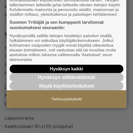
ominaisuuksien käyttäminen tunnistamista varten. Tietojen
tallentaminen laitteelle ja/tai laitteella olevien tietojen käyttö.
asiakastyytyväisyydestä sekä
Kohdennettu mainonta ja personoitu sisältö, mainonnan ja
onnistumisestamme laadukkaan palvelun tuottamisessa.
sisällön mittaus, yleisötutkimus ja palvelujen kehittäminen .
Suomen Yrittäjät ja sen kumppanit tarvitsevat
suostumuksesi seuraaviin:
Yhteystiedot
Hyväksymällä sallitte tietojen käsittelyn palvelun sisällä,
hylkääminen voi vaikuttaa käyttäjäkokemukseen. Jotkut
kolmannen osapuolen myyjät voivat käyttää oikeutettua
Yrittäjä
etuaan toimiakseen, voit vastustaa sitä tai muuttaa muita
asetuksia milloin tahansa valitsemalla 'Asetukset' sivun
Toni Vattukumpu
alareunasta.
0449895431
Hyväksyn kaikki
toni.vattukumpu@bionella.fi
Hyväksyn välttämättömät
Näytä käyttötarkoitukset
Luumäki
Riihitie 1 54500 Taavetti
Tietosuojakäytäntö
054171296
Lappeenranta
Kaakkoiskaari 18 LH 26, (sisäpiha)