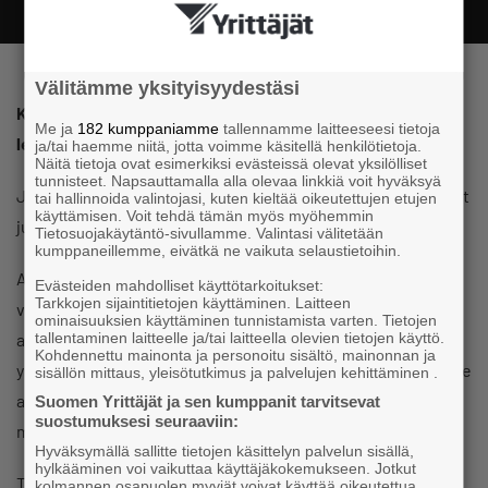
Välitämme yksityisyydestäsi
Kahvila-Konditoria · Lounas · Juhlapalvelut · Kakut ja
Me ja
182 kumppaniamme
tallennamme laitteeseesi tietoja
leivonnaiset
ja/tai haemme niitä, jotta voimme käsitellä henkilötietoja.
Näitä tietoja ovat esimerkiksi evästeissä olevat yksilölliset
tunnisteet. Napsauttamalla alla olevaa linkkiä voit hyväksyä
Juhlat lähestymässä, tilaa meiltä suolaiset ja makeat herkut
tai hallinnoida valintojasi, kuten kieltää oikeutettujen etujen
käyttämisen. Voit tehdä tämän myös myöhemmin
juhlapöytään!
Tietosuojakäytäntö-sivullamme. Valintasi välitetään
kumppaneillemme, eivätkä ne vaikuta selaustietoihin.
Aleksandra on viihtyisä keidas Lappeenrannan torin
Evästeiden mahdolliset käyttötarkoitukset:
Tarkkojen sijaintitietojen käyttäminen. Laitteen
vieressä. Toimintafilosofiamme mukaan haluamme tarjota
ominaisuuksien käyttäminen tunnistamista varten. Tietojen
asiakkaillemme suussa sulavia herkkuja tunnelmallisessa
tallentaminen laitteelle ja/tai laitteella olevien tietojen käyttö.
Kohdennettu mainonta ja personoitu sisältö, mainonnan ja
ympäristössä. Ammattitaitoinen henkilökuntamme palvelee
sisällön mittaus, yleisötutkimus ja palvelujen kehittäminen .
aina ystävällisesti ja kertoo tuotteittemme
Suomen Yrittäjät ja sen kumppanit tarvitsevat
suostumuksesi seuraaviin:
makumaailmasta.
Hyväksymällä sallitte tietojen käsittelyn palvelun sisällä,
hylkääminen voi vaikuttaa käyttäjäkokemukseen. Jotkut
Tuotevalikoimaamme kuuluvat perinteiset
kolmannen osapuolen myyjät voivat käyttää oikeutettua