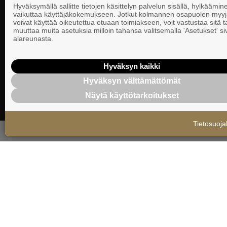
Hyväksymällä sallitte tietojen käsittelyn palvelun sisällä, hylkäämin
vaikuttaa käyttäjäkokemukseen. Jotkut kolmannen osapuolen myyj
voivat käyttää oikeutettua etuaan toimiakseen, voit vastustaa sitä t
muuttaa muita asetuksia milloin tahansa valitsemalla 'Asetukset' s
alareunasta.
Valtakatu 51 · 53100 Lappeenranta · Y-
Hyväksyn kaikki
tunnus: 0212039-9
Hyväksyn välttämättömät
Näytä käyttötarkoitukset
Tietosuoja