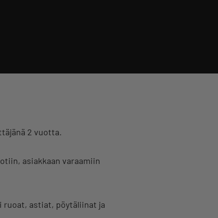
ttäjänä 2 vuotta.
otiin, asiakkaan varaamiin
 ruoat, astiat, pöytäliinat ja