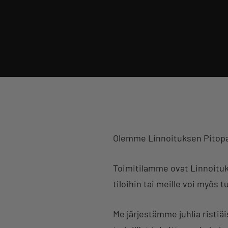
Olemme Linnoituksen Pitopalve
Toimitilamme ovat Linnoituks
tiloihin tai meille voi myös t
Me järjestämme juhlia ristiäis