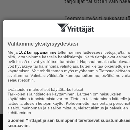
tarjoilijat tai sitten vain h
Teemme myös tilauksesta täyt
Yhteystiedot
Välitämme yksityisyydestäsi
Me ja
182 kumppaniamme
tallennamme laitteeseesi tietoja ja/tai
Katariinantori 4
niitä, jotta voimme käsitellä henkilötietoja. Näitä tietoja ovat esimerk
53100 Lappeenranta
evästeissä olevat yksilölliset tunnisteet. Napsauttamalla alla olevaa 
voit hyväksyä tai hallinnoida valintojasi, kuten kieltää oikeutettujen
puh. 040 702 4608, (05) 415 6
käyttämisen. Voit tehdä tämän myös myöhemmin Tietosuojakäytän
sivullamme. Valintasi välitetään kumppaneillemme, eivätkä ne vaik
tuija.kiiveri@linnoituksenpit
selaustietoihin.
www.linnoituksenpitopalvelu
Evästeiden mahdolliset käyttötarkoitukset:
Tarkkojen sijaintitietojen käyttäminen. Laitteen ominaisuuksien
käyttäminen tunnistamista varten. Tietojen tallentaminen laitteelle ja
laitteella olevien tietojen käyttö. Kohdennettu mainonta ja personoi
sisältö, mainonnan ja sisällön mittaus, yleisötutkimus ja palvelujen
kehittäminen .
Suomen Yrittäjät ja sen kumppanit tarvitsevat suostumukses
seuraaviin: