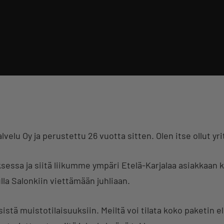
lu Oy ja perustettu 26 vuotta sitten. Olen itse ollut yri
essa ja siitä liikumme ympäri Etelä-Karjalaa asiakkaan k
ulla Salonkiin viettämään juhliaan.
istä muistotilaisuuksiin. Meiltä voi tilata koko paketin eli