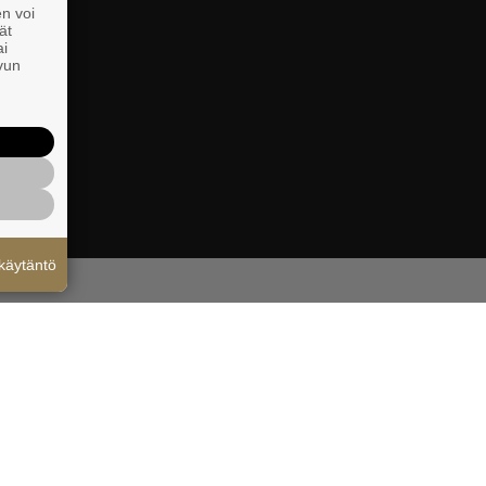
en voi
ät
ai
ivun
käytäntö