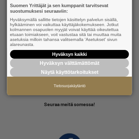
Suomen Yrittäjät ja sen kumppanit tarvitsevat
suostumuksesi seuraaviin:
Hyväksymällä sallitte tietojen käsittelyn palvelun sisällä,
hylkääminen voi vaikuttaa käyttäjäkokemukseen. Jotkut
Merja Blomberg
kolmannen osapuolen myyjät voivat käyttää oikeutettua
etuaan toimiakseen, voit vastustaa sitä tai muuttaa muita
asetuksia milloin tahansa valitsemalla 'Asetukset' sivun
Toimitusjohtaja
alareunasta.
Pohjois-Karjalan Yrittäjät
Hyväksyn kaikki
Hyväksyn välttämättömät
050 367 5194
Näytä käyttötarkoitukset
merja.blomberg@yrittajat.fi
Tietosuojakäytäntö
Seuraa meitä somessa!