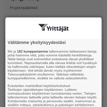
Projektipäällikkö
Välitämme yksityisyydestäsi
Me ja
182 kumppaniamme
tallennamme laitteeseesi tietoja
ja/tai haemme niitä, jotta voimme käsitellä henkilötietoja.
Näitä tietoja ovat esimerkiksi evästeissä olevat yksilölliset
tunnisteet. Napsauttamalla alla olevaa linkkiä voit hyväksyä
Tuomas Riikonen
tai hallinnoida valintojasi, kuten kieltää oikeutettujen etujen
käyttämisen. Voit tehdä tämän myös myöhemmin
Projektisihteeri
Tietosuojakäytäntö-sivullamme. Valintasi välitetään
kumppaneillemme, eivätkä ne vaikuta selaustietoihin.
Evästeiden mahdolliset käyttötarkoitukset:
Tarkkojen sijaintitietojen käyttäminen. Laitteen
ominaisuuksien käyttäminen tunnistamista varten. Tietojen
tallentaminen laitteelle ja/tai laitteella olevien tietojen käyttö.
Kohdennettu mainonta ja personoitu sisältö, mainonnan ja
sisällön mittaus, yleisötutkimus ja palvelujen kehittäminen .