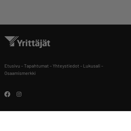
Etusivu
–
Tapahtumat
–
Yhteystiedot
–
Lukusali
–
Osaamismerkki