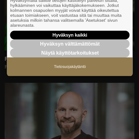
Hyväksymällä sallitte tietojen käsittelyn palvelun sisällä,
hylkääminen voi vaikuttaa käyttäjäkokemukseen. Jotkut
kolmannen osapuolen myyjät voivat käyttää oikeutettua
etuaan toimiakseen, voit vastustaa sitä tai muuttaa muita
asetuksia milloin tahansa valitsemalla 'Asetukset' sivun
alareunasta.
Hyväksyn kaikki
Hyväksyn välttämättömät
Näytä käyttötarkoitukset
Pippa Laukka
Puhuja
Tietosuojakäytäntö