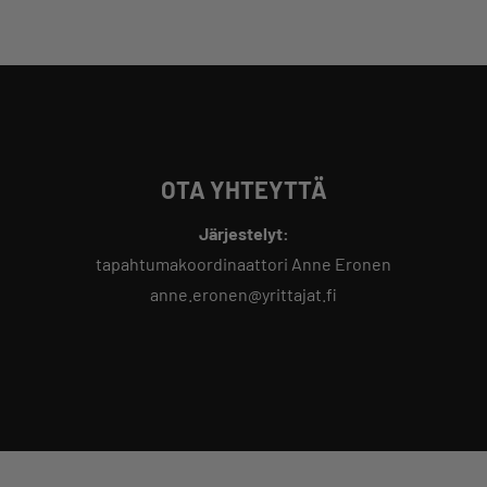
OTA YHTEYTTÄ
Järjestelyt:
tapahtumakoordinaattori Anne Eronen
anne.eronen@yrittajat.fi