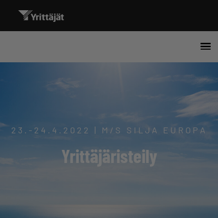
23.-24.4.2022 | M/S SILJA EUROPA
Yrittäjäristeily