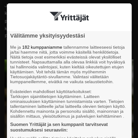
Juontaja Sami on toimittaja, esiintyjä, kolumnisti,
kommentaattori ja kirjailija. Hän on toiminut Glorian
päätoimittajana sekä kirjoittanut Helsingin Sanomiin ja
kuukausiliitteeseen. Sami toimii tällä hetkellä Fashion
Välitämme yksityisyydestäsi
Finlandin liiketoimintajohtajana ja päätoimittajana.
Me ja
182 kumppaniamme
tallennamme laitteeseesi tietoja
ja/tai haemme niitä, jotta voimme käsitellä henkilötietoja.
Näitä tietoja ovat esimerkiksi evästeissä olevat yksilölliset
tunnisteet. Napsauttamalla alla olevaa linkkiä voit hyväksyä
tai hallinnoida valintojasi, kuten kieltää oikeutettujen etujen
käyttämisen. Voit tehdä tämän myös myöhemmin
Tietosuojakäytäntö-sivullamme. Valintasi välitetään
kumppaneillemme, eivätkä ne vaikuta selaustietoihin.
Evästeiden mahdolliset käyttötarkoitukset:
Tarkkojen sijaintitietojen käyttäminen. Laitteen
ominaisuuksien käyttäminen tunnistamista varten. Tietojen
tallentaminen laitteelle ja/tai laitteella olevien tietojen käyttö.
Kohdennettu mainonta ja personoitu sisältö, mainonnan ja
sisällön mittaus, yleisötutkimus ja palvelujen kehittäminen .
Suomen Yrittäjät ja sen kumppanit tarvitsevat
suostumuksesi seuraaviin: