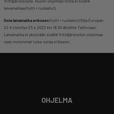
Yrittäjäristeilylle. Huom! ohjelman hinta ei sisällä
laivamatkaa (hytti + ruokailut).
Osta laivamatka erikseen
(hytti + ruokailut) Silja Europan
22-h risteilyn 23.4.2022 klo 18.30 lähdölle Tallinnaan.
Laivamatka ei yksistään sisällä Yrittäjäristeilyn ohjelmaa
vaan molemmat tulee ostaa erikseen.
OHJELMA