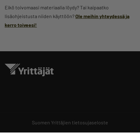
Eikö toivomaasi materiaalia löydy? Tai kaipaatko
lisäohjeistusta niiden käyttöön?
Ole meihin yhteydessä ja
kerro toiveesi!
Suomen Yrittäjien tietosujaseloste