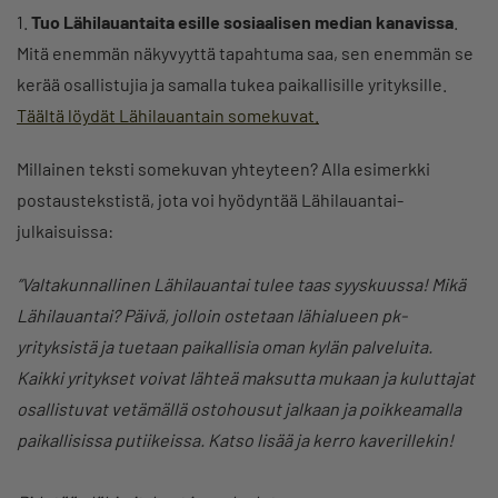
1.
Tuo Lähilauantaita esille sosiaalisen median kanavissa
.
Mitä enemmän näkyvyyttä tapahtuma saa, sen enemmän se
kerää osallistujia ja samalla tukea paikallisille yrityksille.
Täältä löydät Lähilauantain somekuvat.
Millainen teksti somekuvan yhteyteen? Alla esimerkki
postaustekstistä, jota voi hyödyntää Lähilauantai-
julkaisuissa:
”Valtakunnallinen Lähilauantai tulee taas syyskuussa! Mikä
Lähilauantai? Päivä, jolloin ostetaan lähialueen pk-
yrityksistä ja tuetaan paikallisia oman kylän palveluita.
Kaikki yritykset voivat lähteä maksutta mukaan ja kuluttajat
osallistuvat vetämällä ostohousut jalkaan ja poikkeamalla
paikallisissa putiikeissa. Katso lisää ja kerro kaverillekin!