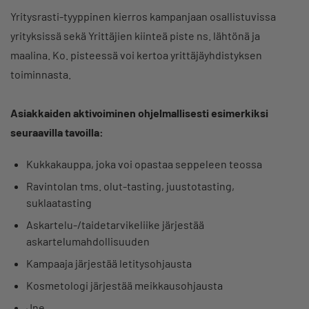
Yritysrasti-tyyppinen kierros kampanjaan osallistuvissa
yrityksissä sekä Yrittäjien kiinteä piste ns. lähtönä ja
maalina. Ko. pisteessä voi kertoa yrittäjäyhdistyksen
toiminnasta.
Asiakkaiden aktivoiminen ohjelmallisesti esimerkiksi
seuraavilla tavoilla:
Kukkakauppa, joka voi opastaa seppeleen teossa
Ravintolan tms. olut-tasting, juustotasting,
suklaatasting
Askartelu-/taidetarvikeliike järjestää
askartelumahdollisuuden
Kampaaja järjestää letitysohjausta
Kosmetologi järjestää meikkausohjausta
Jne.