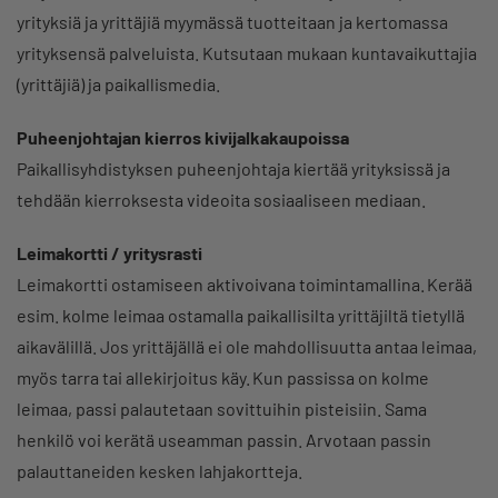
yrityksiä ja yrittäjiä myymässä tuotteitaan ja kertomassa
yrityksensä palveluista. Kutsutaan mukaan kuntavaikuttajia
(yrittäjiä) ja paikallismedia.
Puheenjohtajan kierros kivijalkakaupoissa
Paikallisyhdistyksen puheenjohtaja kiertää yrityksissä ja
tehdään kierroksesta videoita sosiaaliseen mediaan.
Leimakortti / yritysrasti
Leimakortti ostamiseen aktivoivana toimintamallina. Kerää
esim. kolme leimaa ostamalla paikallisilta yrittäjiltä tietyllä
aikavälillä. Jos yrittäjällä ei ole mahdollisuutta antaa leimaa,
myös tarra tai allekirjoitus käy. Kun passissa on kolme
leimaa, passi palautetaan sovittuihin pisteisiin. Sama
henkilö voi kerätä useamman passin. Arvotaan passin
palauttaneiden kesken lahjakortteja.