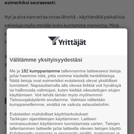
esimerkiksi seuraavasti:
Nyt ja aina kannattaa ostaa läheltä – käyttämällä paikallisia
palveluja myös meidän koko kuntamme menestyy. Minä
suosittelen erityisesti näiden yritysten palveluja: XX, XX ja
XX. Mitä sinä suosittelet?
#Ostaläheltä #Lähilauantai #EiKuntaaIlmanYrityksiä
Välitämme yksityisyydestäsi
#yrittäjät
Me ja
182 kumppaniamme
tallennamme laitteeseesi tietoja
ja/tai haemme niitä, jotta voimme käsitellä henkilötietoja.
5.
Osta läheltä Lähilauantaina.
Näitä tietoja ovat esimerkiksi evästeissä olevat yksilölliset
tunnisteet. Napsauttamalla alla olevaa linkkiä voit hyväksyä
tai hallinnoida valintojasi, kuten kieltää oikeutettujen etujen
käyttämisen. Voit tehdä tämän myös myöhemmin
Ideapankki paikallisyhdistyksille
Tietosuojakäytäntö-sivullamme. Valintasi välitetään
kumppaneillemme, eivätkä ne vaikuta selaustietoihin.
Voit myös ottaa inspiraatiota seuraavista ideoista
Evästeiden mahdolliset käyttötarkoitukset:
Tarkkojen sijaintitietojen käyttäminen. Laitteen
Lähilauantain paikalliseen toteutukseen:
ominaisuuksien käyttäminen tunnistamista varten. Tietojen
tallentaminen laitteelle ja/tai laitteella olevien tietojen käyttö.
Kohdennettu mainonta ja personoitu sisältö, mainonnan ja