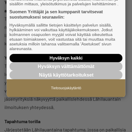
Yhdistyksen Facebook-sivuilla kilpailu ja lahjakortin
sisällön mittaus, yleisötutkimus ja palvelujen kehittäminen .
arvonta
Suomen Yrittäjät ja sen kumppanit tarvitsevat
suostumuksesi seuraaviin:
Tehdään Facebook-arvonta, jossa pyydetään kertomaan,
Hyväksymällä sallitte tietojen käsittelyn palvelun sisällä,
missä paikkakunnan yrityksessä on viimeksi asioinut ja
hylkääminen voi vaikuttaa käyttäjäkokemukseen. Jotkut
kolmannen osapuolen myyjät voivat käyttää oikeutettua
lähettämään kiitokset yrittäjälle. Arvotaan vastaajien
etuaan toimiakseen, voit vastustaa sitä tai muuttaa muita
kesken lahjakortteja paikallisiin yrityksiin.
asetuksia milloin tahansa valitsemalla 'Asetukset' sivun
alareunasta.
Yhteistyö paikallismedian kanssa
Hyväksyn kaikki
Tehdään paikallislehden kanssa mainosyhteistyö, jossa
Hyväksyn välttämättömät
lehti tekee tarjouksen mainoksista mukaan lähteville
Näytä käyttötarkoitukset
yrittäjille ja kootaan yritykset yhteiseen aukeamaan. Tai
Tietosuojakäytäntö
vaihtoehtoisesti paikallisyhdistys tarjoaa x määrälle
jäsenyrityksiä näkyvyyttä paikallislehdessä Lähilauantain
ilmoituksen yhteydessä.
Tapahtuma torilla
Järjestetään Lähilauantaina tapahtuma, jossa on paikallisia