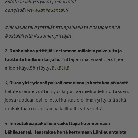
Pidetään lähiyritykset ja -palvelut
hengissä!
www.lahilauantai.fi
#lähilauantai #yrittäjät #tuepaikallista #ostapieneltä
#ostaläheltä #suomenyrittäjät”
2.
Rohkaiskaa yrittäjiä kertomaan millaisia palveluita ja
tuotteita heillä on tarjolla.
Yrittäjien materiaalit ja ohjeet
niiden käyttöön löytyvät
täältä.
3.
Olkaa yhteydessä paikallismediaan ja kertokaa päivästä
.
Halutessanne voitte myös kirjoittaa mielipidekirjoituksen,
jossa tuodaan esille, ettei kuntaa ole ilman yrityksiä sekä
rohkaistaan ostamaan paikalliselta yritykseltä.
4.
Innostakaa paikallisia vaikuttajia huomioimaan
Lähilauantai. Haastakaa heitä kertomaan Lähilauantaista